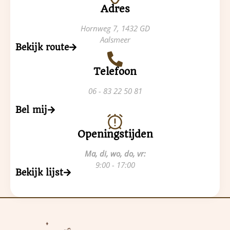
Adres
Hornweg 7, 1432 GD
Aalsmeer
Bekijk route
Telefoon
06 - 83 22 50 81
Bel mij
Openingstijden
Ma, di, wo, do, vr:
9:00 - 17:00
Bekijk lijst