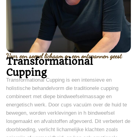
Voor een soepel lichaam en een ontspannen geest
Transformational
Cupping
Transformational Cupping is een intensieve en
holistische behandelvorm die traditionele cupping
combineert met diepe bindweefselmassage en
energetisch werk. Door cups vacuüm over de huid te
bewegen, worden verklevingen in h bindweefsel
losgemaakt en afvalstoffen afgevoerd. Dit verbetert de
doorbloeding, verlicht lichamelijke klachten zoals