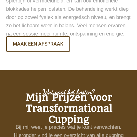
spierpijn of vermoeidheid, en kan ook emotionele
blokkades helpen loslaten. De behandeling werkt diep
door op zowel fysiek als energetisch niveau, en brengt
zo het lichaam weer in balans. Veel mensen ervaren
na een sessie meer ruimte, ontspanning en energie.
MAAK EEN AFSPRAAK
Wat gaat het kosten?
Mijn Prijzen voor
Transformational
Cupping
Bij mij weet je precies wat je kunt verwachten.
Hieronder vind je een overzicht van alle cupping